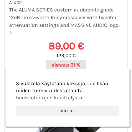
A-X02
The ALUMA SERIES custom audiophile grade
12dB Links-worth Riley crossover with tweeter
attenuation settings and MASSIVE AUDIO logo.
89,00 €
129,00 €
31 %
alennus
40,00 €
säästö
Sivustolla käytetään keksejä. Lue lisää
Varastossa 38 kpl
niiden toimivuudesta täältä.
henkilötietojen käsittelystä
.
SULJE