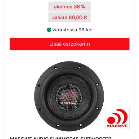
36 %
alennus
60,00 €
säästö
Varastossa 68 kpl