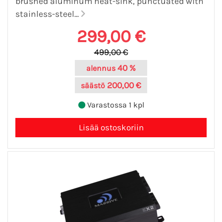
brushed aluminum heat-sink, punctuated with
stainless-steel...
299,00 €
499,00 €
40 %
alennus
200,00 €
säästö
Varastossa 1 kpl