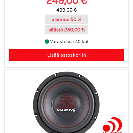
249,00 €
499,00 €
50 %
alennus
250,00 €
säästö
Varastossa 40 kpl