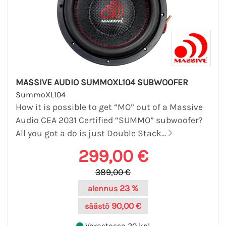
MASSIVE AUDIO SUMMOXL104 SUBWOOFER
SummoXL104
How it is possible to get “MO” out of a Massive
Audio CEA 2031 Certified “SUMMO” subwoofer?
All you got a do is just Double Stack...
299,00 €
389,00 €
23 %
alennus
90,00 €
säästö
Varastossa 20 kpl