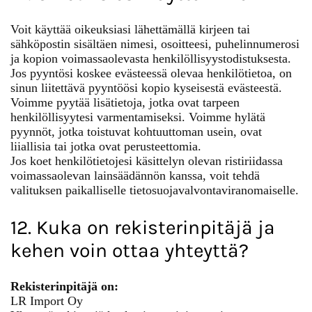
Voit käyttää oikeuksiasi lähettämällä kirjeen tai
sähköpostin sisältäen nimesi, osoitteesi, puhelinnumerosi
ja kopion voimassaolevasta henkilöllisyystodistuksesta.
Jos pyyntösi koskee evästeessä olevaa henkilötietoa, on
sinun liitettävä pyyntöösi kopio kyseisestä evästeestä.
Voimme pyytää lisätietoja, jotka ovat tarpeen
henkilöllisyytesi varmentamiseksi. Voimme hylätä
pyynnöt, jotka toistuvat kohtuuttoman usein, ovat
liiallisia tai jotka ovat perusteettomia.
Jos koet henkilötietojesi käsittelyn olevan ristiriidassa
voimassaolevan lainsäädännön kanssa, voit tehdä
valituksen paikalliselle tietosuojavalvontaviranomaiselle.
12. Kuka on rekisterinpitäjä ja
kehen voin ottaa yhteyttä?
Rekisterinpitäjä on:
LR Import Oy