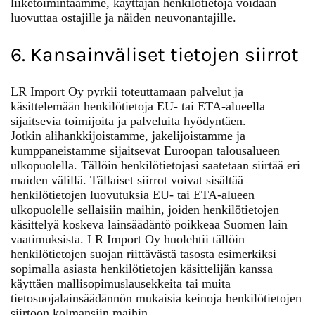
liiketoimintaamme, käyttäjän henkilötietoja voidaan
luovuttaa ostajille ja näiden neuvonantajille.
6. Kansainväliset tietojen siirrot
LR Import Oy pyrkii toteuttamaan palvelut ja
käsittelemään henkilötietoja EU- tai ETA-alueella
sijaitsevia toimijoita ja palveluita hyödyntäen.
Jotkin alihankkijoistamme, jakelijoistamme ja
kumppaneistamme sijaitsevat Euroopan talousalueen
ulkopuolella. Tällöin henkilötietojasi saatetaan siirtää eri
maiden välillä. Tällaiset siirrot voivat sisältää
henkilötietojen luovutuksia EU- tai ETA-alueen
ulkopuolelle sellaisiin maihin, joiden henkilötietojen
käsittelyä koskeva lainsäädäntö poikkeaa Suomen lain
vaatimuksista. LR Import Oy huolehtii tällöin
henkilötietojen suojan riittävästä tasosta esimerkiksi
sopimalla asiasta henkilötietojen käsittelijän kanssa
käyttäen mallisopimuslausekkeita tai muita
tietosuojalainsäädännön mukaisia keinoja henkilötietojen
siirtoon kolmansiin maihin.