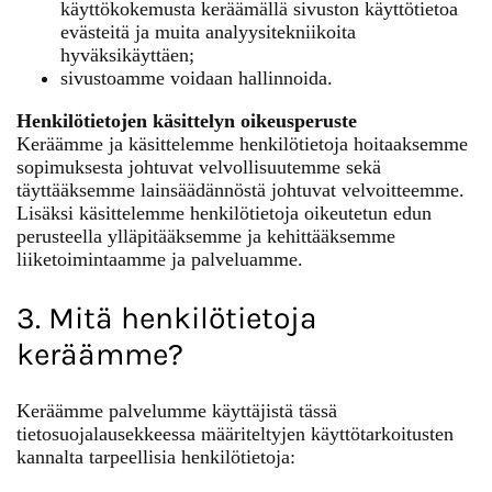
käyttökokemusta keräämällä sivuston käyttötietoa
evästeitä ja muita analyysitekniikoita
hyväksikäyttäen;
sivustoamme voidaan hallinnoida.
Henkilötietojen käsittelyn oikeusperuste
Keräämme ja käsittelemme henkilötietoja hoitaaksemme
sopimuksesta johtuvat velvollisuutemme sekä
täyttääksemme lainsäädännöstä johtuvat velvoitteemme.
Lisäksi käsittelemme henkilötietoja oikeutetun edun
perusteella ylläpitääksemme ja kehittääksemme
liiketoimintaamme ja palveluamme.
3. Mitä henkilötietoja
keräämme?
Keräämme palvelumme käyttäjistä tässä
tietosuojalausekkeessa määriteltyjen käyttötarkoitusten
kannalta tarpeellisia henkilötietoja: