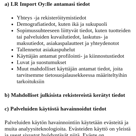
a) LR Import Oy:lle antamasi tiedot
Yhteys -ja rekisteröitymistiedot
Demografiatiedot, kuten ikä ja sukupuoli
Sopimussuhteeseen liittyvät tiedot, kuten tuotteiden
tai palveluiden kuvailutiedot, laskutus- ja
maksutiedot, asiakaspalautteet ja yhteydenotot
Tallennetut asiakaspuhelut
Käyttäjän antamat profilointi- ja kiinnostustiedot
Luvat ja suostumukset
Muut mahdolliset käyttäjän antamat tiedot, joita
tarvitsemme tietosuojalausekkeessa määriteltyihin
tarkoituksiin
b) Mahdolliset julkisista rekistereistä kerätyt tiedot
c) Palveluiden käytöstä havainnoidut tiedot
Palveluiden käytön havainnointiin käytetään evästeitä ja
muita analyysiteknologioita. Evästeiden käyttö on yleistä
ja useat sivustot hyödyntävät niitä. Eväste on