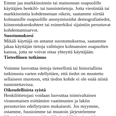
Emme jaa markkinoinnin tai mainonnan osapuolille
käyttäjien henkilö- tai tunnistetietoja. Jotta viestintää tai
markkinointia kohdennetaan oikein, saatamme siirtää
kolmansille osapuolille anonymisoidut demografiatiedot,
kiinnostuksenkohteet tai esimerkiksi sijaintiin perustuvat
kohdentamisarvot.
Suostumuksesi
Mikäli käyttäjä on antanut suostumuksensa, saatamme
jakaa käyttäjän tietoja valittujen kolmansien osapuolten
kanssa, jotta ne voivat ottaa yhteyttä käyttäjään.
Tieteellinen tutkimus
Voimme luovuttaa tietoja tieteellistä tai historiallista
tutkimusta varten edellyttäen, että tiedot on muutettu
sellaiseen muotoon, että tiedon kohde ei ole enää niistä
tunnistettavissa.
Oikeudellisista syistä
Henkilötietojasi voidaan luovuttaa toimivaltaisen
viranomaisen esittämien vaatimusten ja lakiin
perustuvien edellytysten mukaisesti. Jos myymme,
ostamme, fuusioimme tai muutoin järjestelemme