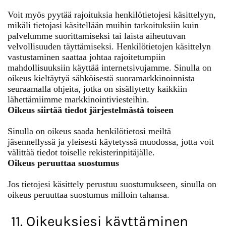
Voit myös pyytää rajoituksia henkilötietojesi käsittelyyn,
mikäli tietojasi käsitellään muihin tarkoituksiin kuin
palvelumme suorittamiseksi tai laista aiheutuvan
velvollisuuden täyttämiseksi. Henkilötietojen käsittelyn
vastustaminen saattaa johtaa rajoitetumpiin
mahdollisuuksiin käyttää internetsivujamme. Sinulla on
oikeus kieltäytyä sähköisestä suoramarkkinoinnista
seuraamalla ohjeita, jotka on sisällytetty kaikkiin
lähettämiimme markkinointiviesteihin.
Oikeus siirtää tiedot järjestelmästä toiseen
Sinulla on oikeus saada henkilötietosi meiltä
jäsennellyssä ja yleisesti käytetyssä muodossa, jotta voit
välittää tiedot toiselle rekisterinpitäjälle.
Oikeus peruuttaa suostumus
Jos tietojesi käsittely perustuu suostumukseen, sinulla on
oikeus peruuttaa suostumus milloin tahansa.
11. Oikeuksiesi käyttäminen