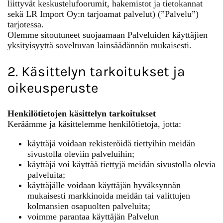
liittyvät keskustelufoorumit, hakemistot ja tietokannat
sekä LR Import Oy:n tarjoamat palvelut) (”Palvelu”)
tarjotessa.
Olemme sitoutuneet suojaamaan Palveluiden käyttäjien
yksityisyyttä soveltuvan lainsäädännön mukaisesti.
2. Käsittelyn tarkoitukset ja
oikeusperuste
Henkilötietojen käsittelyn tarkoitukset
Keräämme ja käsittelemme henkilötietoja, jotta:
käyttäjä voidaan rekisteröidä tiettyihin meidän
sivustolla oleviin palveluihin;
käyttäjä voi käyttää tiettyjä meidän sivustolla olevia
palveluita;
käyttäjälle voidaan käyttäjän hyväksynnän
mukaisesti markkinoida meidän tai valittujen
kolmansien osapuolten palveluita;
voimme parantaa käyttäjän Palvelun