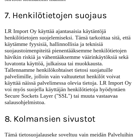
7. Henkilötietojen suojaus
LR Import Oy käyttää ajantasaisia käytäntöjä
henkilötietojen suojelemiseksi. Tämä tarkoittaa sitä, että
käytämme fyysisiä, hallinnollisia ja teknisiä
suojaustoimenpiteitä pienentääksemme henkilötietojen
hävikin riskiä ja vähentääksemme väärinkäytöksiä sekä
luvatonta käyttöä, julkaisua tai muokkausta.
Tallennamme henkilökohtaiset tietosi suojatuille
palvelimille, jolloin vain valtuutetut henkilöt voivat
käyttää näissä palvelimessa olevia tietoja. LR Import Oy
voi myös suojella käyttäjän henkilötietoja hyödyntäen
Secure Sockets Layer ("SSL") tai muuta vastaavaa
salausohjelmistoa.
8. Kolmansien sivustot
Tämä tietosuojalauseke soveltuu vain meidän Palveluihin