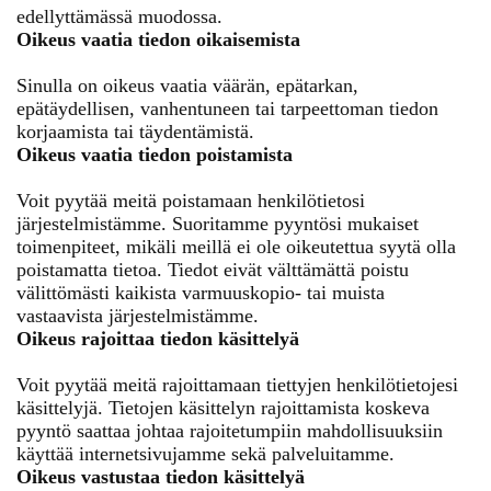
edellyttämässä muodossa.
Oikeus vaatia tiedon oikaisemista
Sinulla on oikeus vaatia väärän, epätarkan,
epätäydellisen, vanhentuneen tai tarpeettoman tiedon
korjaamista tai täydentämistä.
Oikeus vaatia tiedon poistamista
Voit pyytää meitä poistamaan henkilötietosi
järjestelmistämme. Suoritamme pyyntösi mukaiset
toimenpiteet, mikäli meillä ei ole oikeutettua syytä olla
poistamatta tietoa. Tiedot eivät välttämättä poistu
välittömästi kaikista varmuuskopio- tai muista
vastaavista järjestelmistämme.
Oikeus rajoittaa tiedon käsittelyä
Voit pyytää meitä rajoittamaan tiettyjen henkilötietojesi
käsittelyjä. Tietojen käsittelyn rajoittamista koskeva
pyyntö saattaa johtaa rajoitetumpiin mahdollisuuksiin
käyttää internetsivujamme sekä palveluitamme.
Oikeus vastustaa tiedon käsittelyä