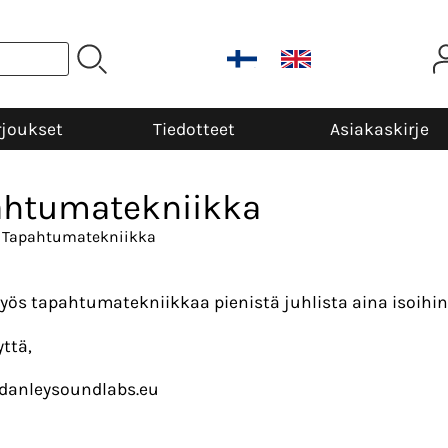
rjoukset
Tiedotteet
Asiakaskirje
ahtumatekniikka
 Tapahtumatekniikka
yös tapahtumatekniikkaa pienistä juhlista aina isoihin
yttä,
anleysoundlabs.eu