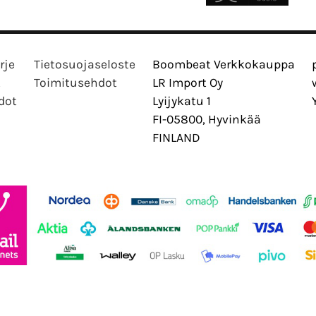
rje
Tietosuojaseloste
Boombeat Verkkokauppa
t
Toimitusehdot
LR Import Oy
dot
Lyijykatu 1
FI-05800, Hyvinkää
FINLAND