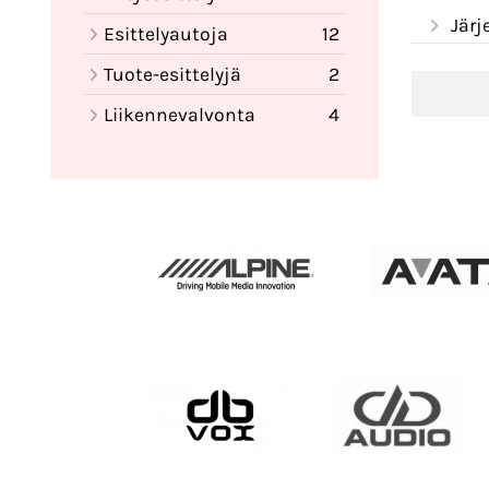
Järj
Esittelyautoja
12
Tuote-esittelyjä
2
Liikennevalvonta
4