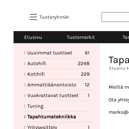
Tuoteryhmät
Etusivu
Tuotemerkit
Ta
Uusimmat tuotteet
61
Tap
Autohifi
2248
Etusivu
>
Kotihifi
229
Ammattiäänentoisto
12
Meiltä m
Vuokrattavat tuotteet
1
Ota yhte
Tuning
marko@d
Tapahtumatekniikka
Yritysesittely
1