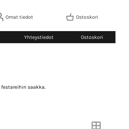
Omat tiedot
Ostoskori
Yhteystiedot
Ostoskori
 festareihin saakka.