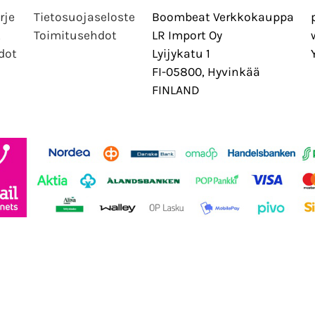
rje
Tietosuojaseloste
Boombeat Verkkokauppa
t
Toimitusehdot
LR Import Oy
dot
Lyijykatu 1
FI-05800, Hyvinkää
FINLAND