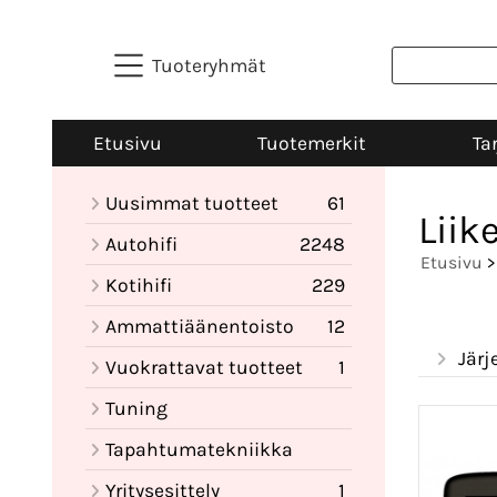
Tuoteryhmät
Etusivu
Tuotemerkit
Ta
Uusimmat tuotteet
61
Liik
Autohifi
2248
Etusivu
>
Kotihifi
229
Ammattiäänentoisto
12
Järj
Vuokrattavat tuotteet
1
Tuning
Tapahtumatekniikka
Yritysesittely
1