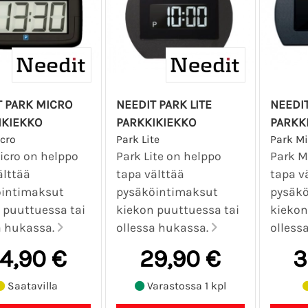
T PARK MICRO
NEEDIT PARK LITE
NEEDIT
IKIEKKO
PARKKIKIEKKO
PARKK
cro
Park Lite
Park Mi
icro on helppo
Park Lite on helppo
Park M
älttää
tapa välttää
tapa v
öintimaksut
pysäköintimaksut
pysäkö
 puuttuessa tai
kiekon puuttuessa tai
kiekon
a hukassa.
ollessa hukassa.
olless
4,90 €
29,90 €
3
Saatavilla
Varastossa 1 kpl