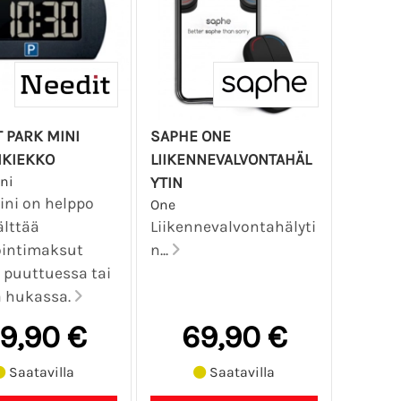
 PARK MINI
SAPHE ONE
IKIEKKO
LIIKENNEVALVONTAHÄL
ni
YTIN
ini on helppo
One
älttää
Liikennevalvontahälyti
intimaksut
n...
 puuttuessa tai
a hukassa.
9,90 €
69,90 €
Saatavilla
Saatavilla