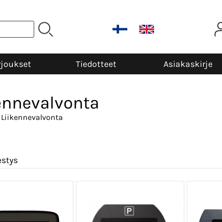
rjoukset
Tiedotteet
Asiakaskirje
ennevalvonta
 Liikennevalvonta
estys