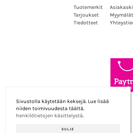
Tuotemerkit
Asiakaski
Tarjoukset
Myymälä
Tiedotteet
Yhteystie
Sivustolla käytetään keksejä. Lue lisää
niiden toimivuudesta täältä.
henkilötietojen käsittelystä
.
SULJE