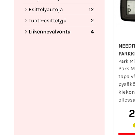
Esittelyautoja
12
Tuote-esittelyjä
2
Liikennevalvonta
4
NEEDI
PARKK
Park Mi
Park M
tapa v
pysäk
kiekon
olless
2